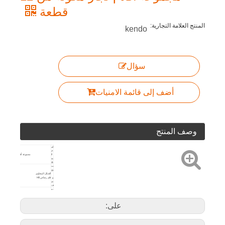
قطعة
المنتج العلامة التجارية:
kendo
سؤال
أضف إلى قائمة الامنيات
وصف المنتج
اس
م
ال
مجموعة أقلام نجار مكونة من 12 قطعة
من
تج
من
تج
الشكل البيضاوي
و
قلم رصاص HB
ص
ف
رم
ز
ال
من
على:
تج
الت
عب
ئة
وال
تغ