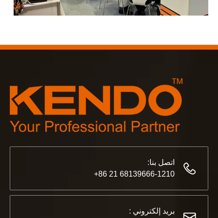
2023-03-02
KENDO في معرض كولونيا 2023
معرض كولونيا 2023 ، مكان رائع لـ Kendo للقاء أصدقائنا القدامى وتكوين صداقات جديدة ، مكان مليء بالذاكرة والفرح.
اتصل بنا:
68139666-1210 21 86+
2022-11-21
KENDO في معرض BIG5 دبي
بريد إلكتروني :