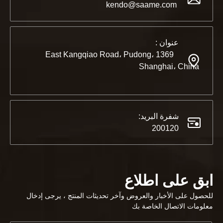
أيها الشركاء والأصدقاء ، لدينا أخبار رائعة لمشاركتها معكم.⚒ نحن ذاهبون إلى مركز دبي التجاري العالمي لمق
kendo@saame.com
عنوان :
1369 East Kangqiao Road، Pudong،
Shanghai، China
شفرة البريد:
200120
ابق على اطلاع
2023-03-02
KENDO في معرض كولونيا 2023
للحصول على الأخبار والعروض وآخر تحديثات المنتج ، يرجى إدخال
معرض كولونيا 2023 ، مكان رائع لـ Kendo للقاء أصدقائنا القدامى وتكوين صداقات جديدة ، مكان مليء بالذاكرة والفرح.
معلومات الاتصال الخاصة بك